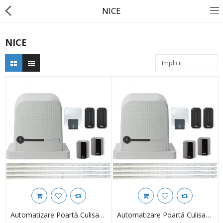
NICE
NICE
Porti Batante
Porti Culisante
Bariere Auto
Automatizare usi garaj
Telecomenzi porti
Automatizare Rulouri Ext
Automatizare Grilaje Metalice
Automatizare Poartă Culisantă 1000kg Nice RO1000KCE Full
Automatizare Poartă Culisantă 1500kg Nice RO1500KCE Full