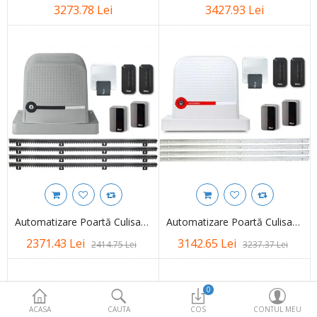
Accesorii/Piese de Schimb
3273.78 Lei
3427.93 Lei
Feronerie Autoportanta
Promotii
More Categories
Compara
Favorite (0)
Moneda
Automatizare Poartă Culisantă Nice ROBUS 400 RBS400KCE Pentru Porți Până La 400 Kg
Automatizare Poartă Culisantă Nice ROBUS 600 HS – 600 Kg
2371.43 Lei
3142.65 Lei
2414.75 Lei
3237.37 Lei
0
ACASA
CAUTA
COS
CONTUL MEU