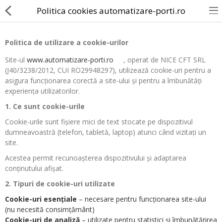
Politica cookies automatizare-porti.ro
Politica de utilizare a cookie-urilor
Site-ul
www.automatizare-porti.ro
, operat de NICE CFT SRL
(J40/3238/2012, CUI RO29948297), utilizează cookie-uri pentru a
Porti Batante
asigura funcționarea corectă a site-ului și pentru a îmbunătăți
experiența utilizatorilor.
Porti Culisante
1. Ce sunt cookie-urile
Bariere Auto
Cookie-urile sunt fișiere mici de text stocate pe dispozitivul
dumneavoastră (telefon, tabletă, laptop) atunci când vizitați un
Automatizare usi garaj
site.
Acestea permit recunoașterea dispozitivului și adaptarea
Telecomenzi porti
conținutului afișat.
Automatizare Rulouri Ext
2. Tipuri de cookie-uri utilizate
Cookie-uri esențiale
– necesare pentru funcționarea site-ului
Automatizare Grilaje Metalice
(nu necesită consimțământ)
Cookie-uri de analiză
– utilizate pentru statistici și îmbunătățirea