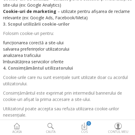
Accesorii/Piese de Schimb
site-ului (ex: Google Analytics)
Cookie-uri de marketing
– utilizate pentru afișarea de reclame
Feronerie Autoportanta
relevante (ex: Google Ads, Facebook/Meta)
3. Scopul utilizării cookie-urilor
Promotii
Folosim cookie-uri pentru:
More Categories
funcționarea corectă a site-ului
salvarea preferințelor utilizatorului
analizarea traficului
Compara
Favorite (0)
îmbunătățirea serviciilor oferite
4. Consimțământul utilizatorului
Moneda
Cookie-urile care nu sunt esențiale sunt utilizate doar cu acordul
utilizatorului.
Consimțământul este exprimat prin intermediul bannerului de
cookie-uri afișat la prima accesare a site-ului.
Utilizatorul poate accepta sau refuza utilizarea cookie-urilor
neesențiale.
0
5. Controlul cookie-urilor
ACASA
CAUTA
COS
CONTUL MEU
Utilizatorul poate modifica sau șterge cookie-urile din setările