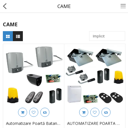
CAME
CAME
Porti Batante
Porti Culisante
Bariere Auto
Automatizare usi garaj
Telecomenzi porti
Automatizare Rulouri Ext
Automatizare Grilaje Metalice
Automatizare Poartă Batantă CAME FAST 70 KIT FULL – 001U1873
AUTOMATIZARE POARTA BATANTA, FROG KIT, CANAT 3,5M/400KG. FULL 001U1901ML-KIT FROG FULL