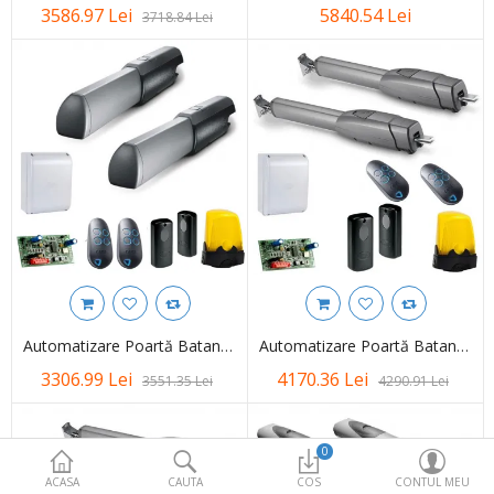
Accesorii/Piese de Schimb
3586.97 Lei
5840.54 Lei
3718.84 Lei
Feronerie Autoportanta
Promotii
More Categories
Compara
Favorite (0)
Moneda
Automatizare Poartă Batantă CAME ATI KIT FULL – 3 M / 400 Kg – 001U7088ML
Automatizare Poartă Batantă CAME ATS KIT FULL 3M 230V – 8K01MP-023
3306.99 Lei
4170.36 Lei
3551.35 Lei
4290.91 Lei
0
ACASA
CAUTA
COS
CONTUL MEU