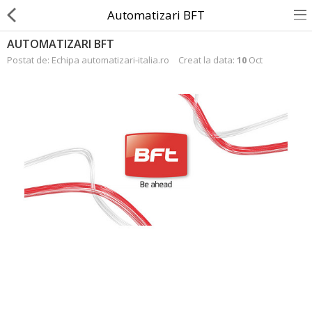
Automatizari BFT
AUTOMATIZARI BFT
Postat de: Echipa automatizari-italia.ro
Creat la data:
10
Oct
Porti Batante
Porti Culisante
Bariere Auto
Automatizare usi garaj
Telecomenzi porti
Automatizare Rulouri Ext
Automatizare Grilaje Metalice