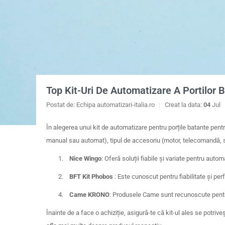
Top Kit-Uri De Automatizare A Portilor 
Postat de: Echipa automatizari-italia.ro
Creat la data:
04
Jul
În alegerea unui kit de automatizare pentru porțile batante pent
manual sau automat), tipul de accesoriu (motor, telecomandă, sen
1.
Nice Wingo
: Oferă soluții fiabile și variate pentru aut
2.
BFT Kit Phobos
: Este cunoscut pentru fiabilitate și per
4.
Came KRONO
: Produsele Came sunt recunoscute pentru 
Înainte de a face o achiziție, asigură-te că kit-ul ales se potriv