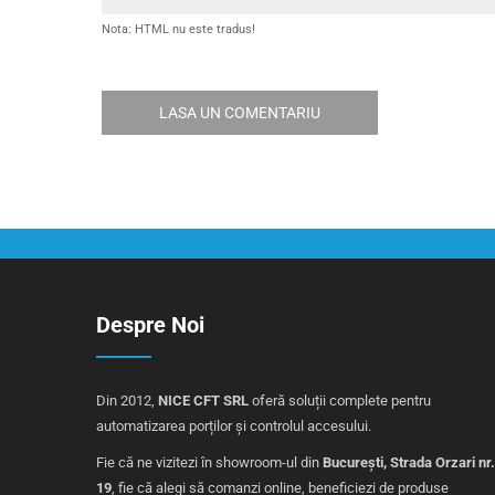
Nota: HTML nu este tradus!
LASA UN COMENTARIU
Despre Noi
Din 2012,
NICE CFT SRL
oferă soluții complete pentru
automatizarea porților și controlul accesului.
Fie că ne vizitezi în showroom-ul din
București, Strada Orzari nr.
19
, fie că alegi să comanzi online, beneficiezi de produse