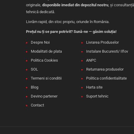
originale,
disponibile imediat din depozitul nostru
, și consultanță
tehnică dedicată.
Livrăm rapid, din stoc propriu, oriunde în România.
Prețul nu ți se pare potrivit? Sună-ne — găsim soluția!
Despre Noi
Livrarea Produselor
Modalitati de plata
Instalare Bucuresti/ Ilfov
Politica Cookies
ANPC
SOL
Returnarea produselor
Termeni si conditii
Politica confidentialitate
Blog
Harta site
Devino partener
Suport tehnic
Contact