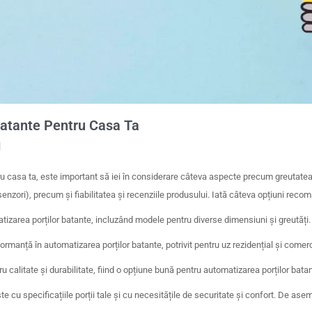
Batante Pentru Casa Ta
ru casa ta, este important să iei în considerare câteva aspecte precum greutatea ș
zori), precum și fiabilitatea și recenziile produsului. Iată câteva opțiuni reco
omatizarea porților batante, incluzând modele pentru diverse dimensiuni și greutăți.
formanță în automatizarea porților batante, potrivit pentru uz rezidențial și comerc
calitate și durabilitate, fiind o opțiune bună pentru automatizarea porților batan
ește cu specificațiile porții tale și cu necesitățile de securitate și confort. De as