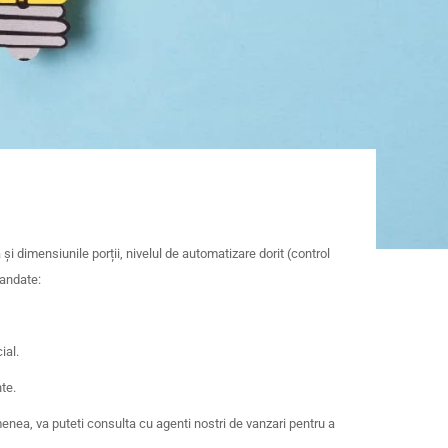
i dimensiunile porții, nivelul de automatizare dorit (control
mandate:
ial.
te.
emenea, va puteti consulta cu agenti nostri de vanzari pentru a